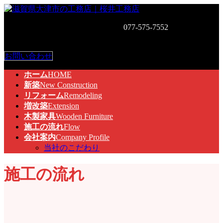
コ
ナ
ン
ビ
お気軽にお問い合わせください。
077-575-7552
〒520-0526 滋
テ
ゲ
賀県大津市和邇中170-8
ン
ー
ツ
シ
お問い合わせ
へ
ョ
ス
ン
ホーム
HOME
キ
に
新築
New Construction
ッ
移
リフォーム
Remodeling
プ
動
増改築
Extension
木製家具
Wooden Furniture
施工の流れ
Flow
会社案内
Company Profile
当社のこだわり
施工の流れ