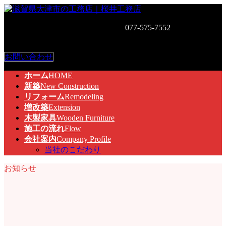
コ
ナ
ン
ビ
お気軽にお問い合わせください。
077-575-7552
〒520-0526 滋
テ
ゲ
賀県大津市和邇中170-8
ン
ー
ツ
シ
お問い合わせ
へ
ョ
ス
ン
ホーム
HOME
キ
に
新築
New Construction
ッ
移
リフォーム
Remodeling
プ
動
増改築
Extension
木製家具
Wooden Furniture
施工の流れ
Flow
会社案内
Company Profile
当社のこだわり
お知らせ