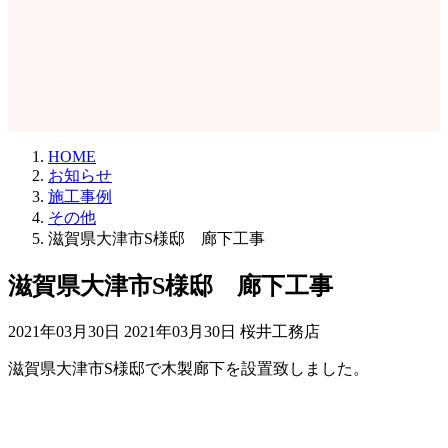
HOME
お知らせ
施工事例
その他
滋賀県大津市S様邸 廊下工事
滋賀県大津市S様邸 廊下工事
最
2021年03月30日
2021年03月30日
桜井工務店
終
滋賀県大津市S様邸で木製廊下を設置致しました。
更
新
日
時