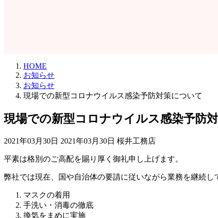
HOME
お知らせ
お知らせ
現場での新型コロナウイルス感染予防対策について
現場での新型コロナウイルス感染予防
最
2021年03月30日
2021年03月30日
桜井工務店
終
平素は格別のご高配を賜り厚く御礼申し上げます。
更
新
弊社では現在、国や自治体の要請に従いながら業務を継続し
日
時
マスクの着用
:
手洗い・消毒の徹底
換気をまめに実施