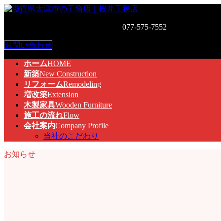
コ
ナ
ン
ビ
お気軽にお問い合わせください。
077-575-7552
〒520-0526 
テ
ゲ
ン
ー
お問い合わせ
ツ
シ
へ
ョ
ホーム
HOME
ス
ン
新築
New Construction
キ
に
リフォーム
Remodeling
ッ
移
増改築
Extension
プ
動
木製家具
Wooden Furniture
施工の流れ
Flow
会社案内
Company Profile
当社のこだわり
お知らせ