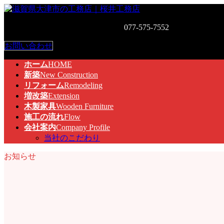
コ
ナ
ン
ビ
お気軽にお問い合わせください。
077-575-7552
〒520-0526 
テ
ゲ
ン
ー
お問い合わせ
ツ
シ
へ
ョ
ホーム
HOME
ス
ン
新築
New Construction
キ
に
リフォーム
Remodeling
ッ
移
増改築
Extension
プ
動
木製家具
Wooden Furniture
施工の流れ
Flow
会社案内
Company Profile
当社のこだわり
お知らせ