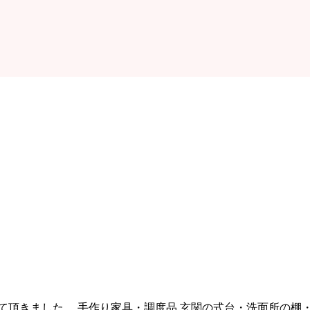
て頂きました。 手作り家具・調度品 玄関の式台・洗面所の棚