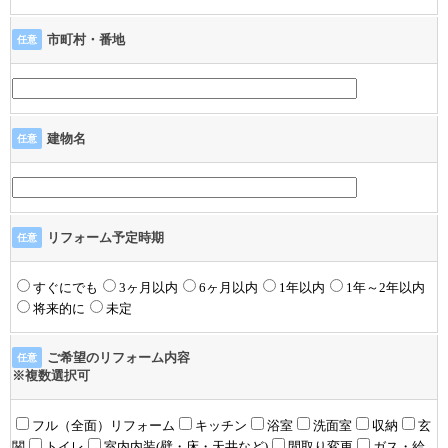
市町村・番地
任意
建物名
任意
リフォーム予定時期
任意
すぐにでも
3ヶ月以内
6ヶ月以内
1年以内
1年～2年以内
将来的に
未定
ご希望のリフォーム内容
任意
※複数選択可
フル（全面）リフォーム
キッチン
浴室
洗面室
収納
玄
関
トイレ
室内内装(壁・床・天井など)
間取り変更
ガス・給