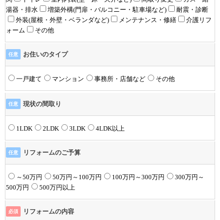
湯器・排水
増築外構(門扉・バルコニー・駐車場など)
耐震・診断
外装(屋根・外壁・ベランダなど)
メンテナンス・修繕
介護リフ
ォーム
その他
お住いのタイプ
任意
一戸建て
マンション
事務所・店舗など
その他
現状の間取り
任意
1LDK
2LDK
3LDK
4LDK以上
リフォームのご予算
任意
～50万円
50万円～100万円
100万円～300万円
300万円～
500万円
500万円以上
リフォームの内容
必須