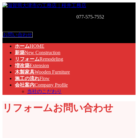
コ
ナ
ン
ビ
お気軽にお問い合わせください。
077-575-7552
〒520-0526 滋
テ
ゲ
賀県大津市和邇中170-8
ン
ー
ツ
シ
お問い合わせ
へ
ョ
ス
ン
ホーム
HOME
キ
に
新築
New Construction
ッ
移
リフォーム
Remodeling
プ
動
増改築
Extension
木製家具
Wooden Furniture
施工の流れ
Flow
会社案内
Company Profile
当社のこだわり
リフォームお問い合わせ