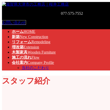
コ
ナ
ン
ビ
お気軽にお問い合わせください。
077-575-7552
〒520-0526 
テ
ゲ
ン
ー
お問い合わせ
ツ
シ
へ
ョ
ホーム
HOME
ス
ン
新築
New Construction
キ
に
リフォーム
Remodeling
ッ
移
増改築
Extension
プ
動
木製家具
Wooden Furniture
施工の流れ
Flow
会社案内
Company Profile
当社のこだわり
スタッフ紹介